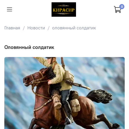
0
Главная
Новости
оловянный солдатик
оловянный солдатик