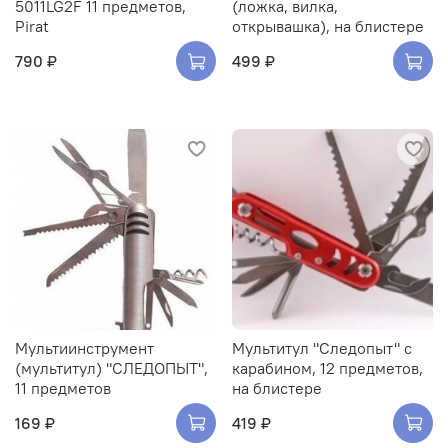
5011LG2F 11 предметов,
(ложка, вилка,
Pirat
открывашка), на блистере
790 ₽
499 ₽
Мультиинструмент
Мультитул "Следопыт" с
(мультитул) "СЛЕДОПЫТ",
карабином, 12 предметов,
11 предметов
на блистере
169 ₽
419 ₽