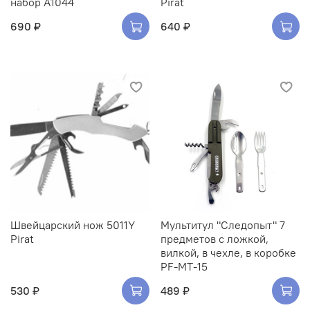
набор A1044
Pirat
690 ₽
640 ₽
Швейцарский нож 5011Y
Мультитул "Следопыт" 7
Pirat
предметов c ложкой,
вилкой, в чехле, в коробке
PF-MT-15
530 ₽
489 ₽