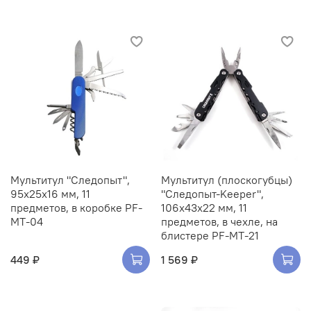
Мультитул "Следопыт",
Мультитул (плоскогубцы)
95х25х16 мм, 11
"Следопыт-Keeper",
предметов, в коробке PF-
106х43х22 мм, 11
MT-04
предметов, в чехле, на
блистере PF-MT-21
449 ₽
1 569 ₽