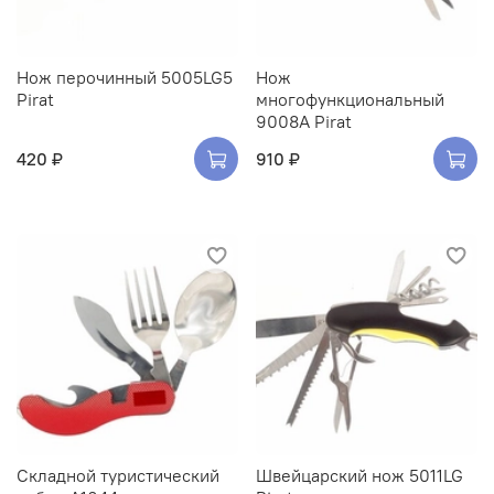
Нож перочинный 5005LG5
Нож
Pirat
многофункциональный
9008A Pirat
420 ₽
910 ₽
Складной туристический
Швейцарский нож 5011LG