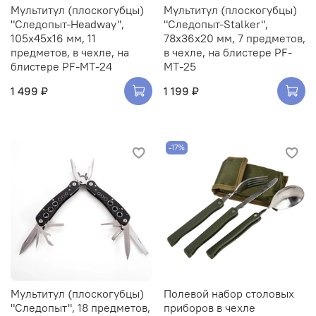
Мультитул (плоскогубцы)
Мультитул (плоскогубцы)
"Следопыт-Headway",
"Следопыт-Stalker",
105х45х16 мм, 11
78х36х20 мм, 7 предметов,
предметов, в чехле, на
в чехле, на блистере PF-
блистере PF-MT-24
MT-25
1 499 ₽
1 199 ₽
-17%
Мультитул (плоскогубцы)
Полевой набор столовых
"Следопыт", 18 предметов,
приборов в чехле