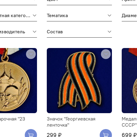
Половозрастная категория
Тематика
Диаме
изводитель
Состав
рочная "23
Значок "Георгиевская
Медал
ленточка"
СССР"
299 ₽
699 ₽