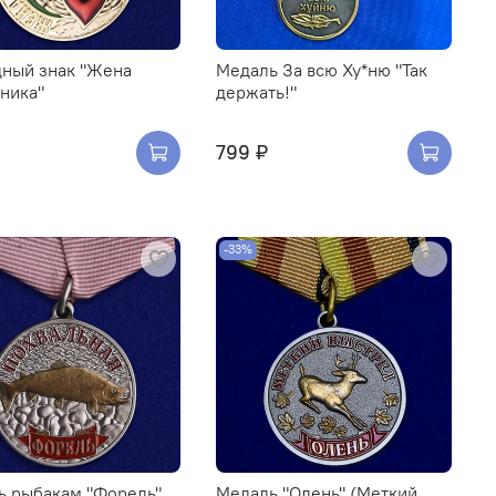
дный знак "Жена
Медаль За всю Ху*ню "Так
ника"
держать!"
799 ₽
-33%
ь рыбакам "Форель"
Медаль "Олень" (Меткий