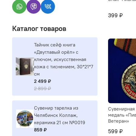
399 ₽
Каталог товаров
Тайник сейф книга
«Двуглавый орёл» с
ключом, искусственная
кожа с тиснением, 30*21*7
см
2 499 ₽
2 899 ₽
Сувенир тарелка из
Сувенирная
медаль «Пив
Челябинск Коллаж,
Ветеран»
керамика 21 см №0019
859 ₽
599 ₽