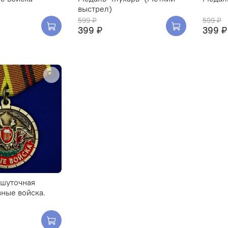
выстрел)
599 ₽
599 ₽
399 ₽
399 ₽
 шуточная
ные войска.