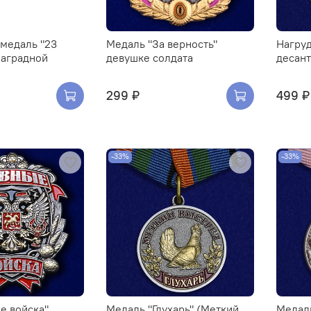
медаль "23
Медаль "За верность"
Нагру
наградной
девушке солдата
десант
299 ₽
499 ₽
-33%
-33%
е войска"
Медаль "Глухарь" (Меткий
Медал