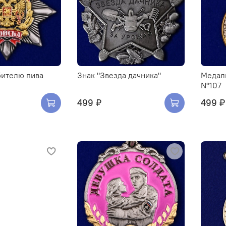
бителю пива
Знак "Звезда дачника"
Медал
№107
499 ₽
499 ₽