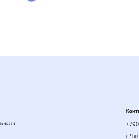
Конт
льности
+790
г Чел