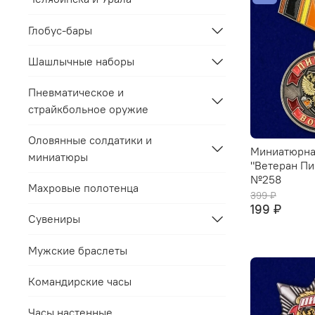
Глобус-бары
Шашлычные наборы
Пневматическое и
страйкбольное оружие
Оловянные солдатики и
Миниатюрна
миниатюры
"Ветеран Пи
№258
Махровые полотенца
399 ₽
199 ₽
Сувениры
Мужские браслеты
Командирские часы
Часы настенные