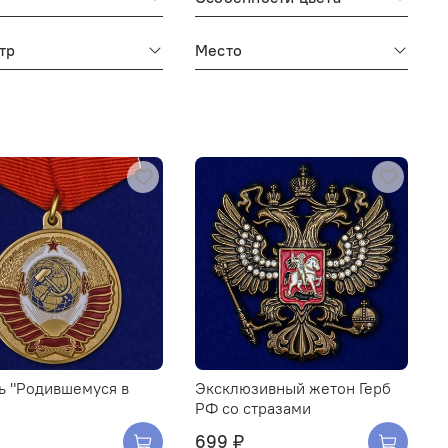
тр
Место
ь "Родившемуся в
Эксклюзивный жетон Герб
РФ со стразами
699 ₽