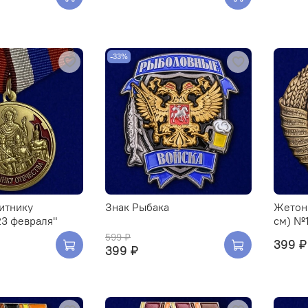
-33%
итнику
Знак Рыбака
Жетон 
23 февраля"
см) №
599 ₽
399 ₽
399 ₽