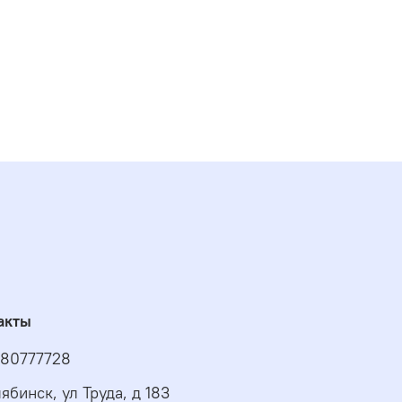
акты
80777728
ябинск, ул Труда, д 183