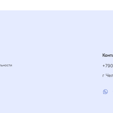
Конт
льности
+790
г Чел