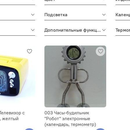
Подсветка
Кален
Дополнительные функции
Термо
Телевизор с
003 Часы-будильник
, желтый
"Робот" электронные
(календарь, термометр)