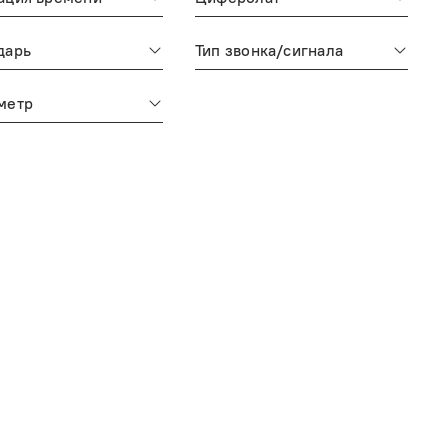
дарь
Тип звонка/сигнала
метр