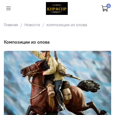
0
Главная
Новости
композиции из олова
композиции из олова