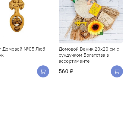
г Домовой №05 Люб
Домовой Веник 20х20 см с
ук
сундучком Богатства в
ассортименте
560 ₽