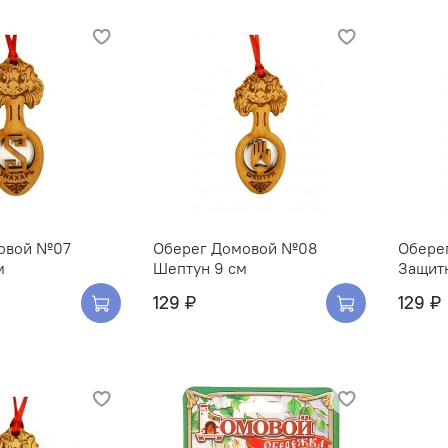
овой №07
Оберег Домовой №08
Обере
м
Шептун 9 см
Защитн
129 ₽
129 ₽