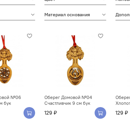
Материал основания
Допол
овой №06
Оберег Домовой №04
Обере
м бук
Счастливчик 9 см бук
Хлопот
129 ₽
129 ₽