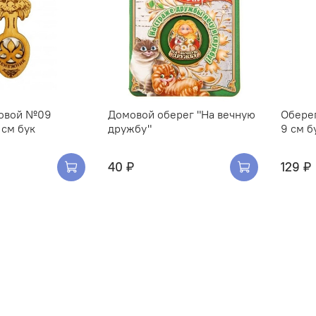
овой №09
Домовой оберег "На вечную
Обере
см бук
дружбу"
9 см б
40 ₽
129 ₽