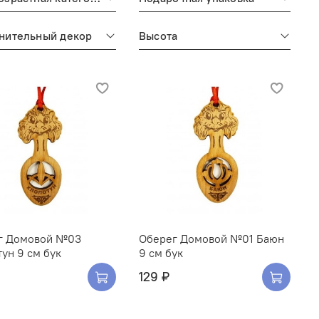
нительный декор
Высота
г Домовой №03
Оберег Домовой №01 Баюн
ун 9 см бук
9 см бук
129 ₽