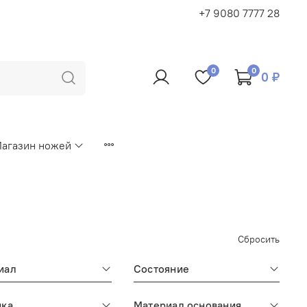
+7 9080 7777 28
0
0
0 ₽
агазин ножей
Сбросить
иал
Состояние
ика
Материал основания