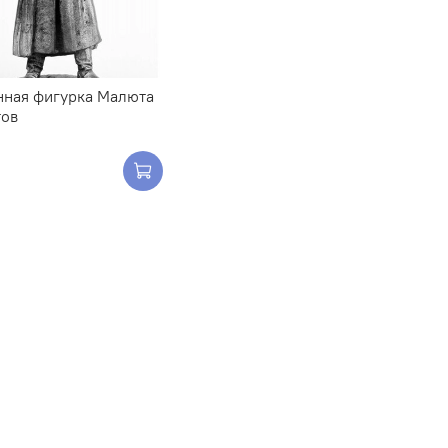
нная фигурка Малюта
тов