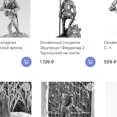
солдатик
Оловянный солдатик
Оловя
ской армии,
Эрцгерцог Фердинад 2
С. У.
Тирольский на охоте
1 139 ₽
509 ₽