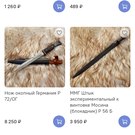
1 260 ₽
489 ₽
Нож окопный Германия Р
ММГ Штык
72/ОГ
экспериментальный к
винтовке Мосина
(блокадник) Р 56 Б
8 250 ₽
3 950 ₽