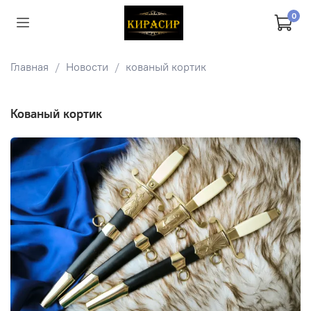
0
Главная
Новости
кованый кортик
кованый кортик