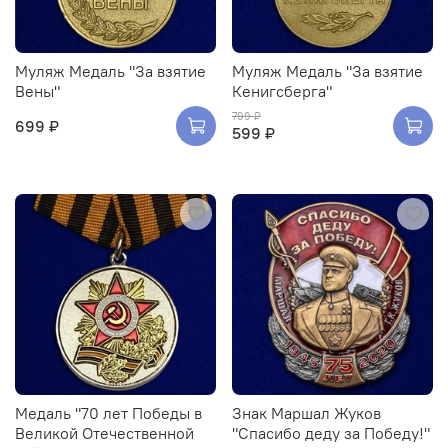
Муляж Медаль "За взятие
Муляж Медаль "За взятие
Вены"
Кенигсберга"
799 ₽
699 ₽
599 ₽
Медаль "70 лет Победы в
Знак Маршал Жуков
Великой Отечественной
"Спасибо деду за Победу!"