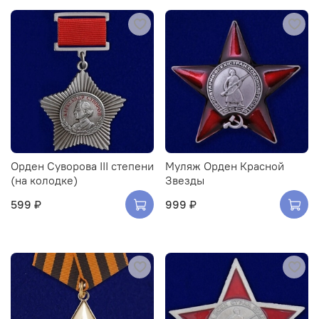
Орден Суворова III степени
Муляж Орден Красной
(на колодке)
Звезды
599 ₽
999 ₽