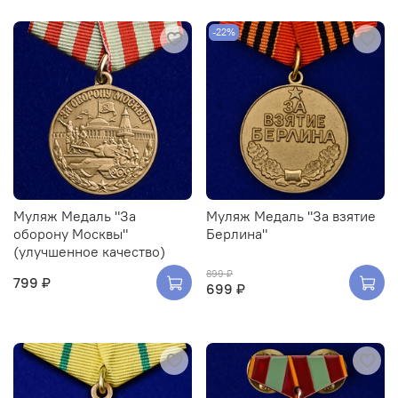
-22%
Муляж Медаль "За
Муляж Медаль "За взятие
оборону Москвы"
Берлина"
(улучшенное качество)
899 ₽
799 ₽
699 ₽