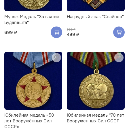
Муляж Медаль "За взятие
Нагрудный знак "Снайпер"
Будапешта"
599 ₽
699 ₽
499 ₽
Юбилейная медаль «50
Юбилейная медаль "70 лет
лет Вооружённых Сил
Вооруженных Сил СССР"
СССР»