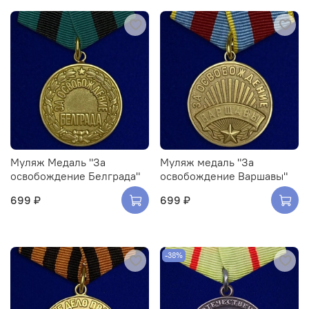
Муляж Медаль "За
Муляж медаль "За
освобождение Белграда"
освобождение Варшавы"
699 ₽
699 ₽
-38%