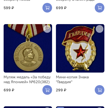
599 ₽
699 ₽
Муляж медаль «За победу
Мини-копия Знака
над Японией» №620(382)
"Гвардия"
699 ₽
299 ₽