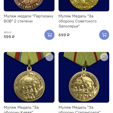
Муляж медали "Партизану
Муляж Медаль "За
ВОВ" 2 степени
оборону Советского
Заполярья"
899 ₽
699 ₽
599 ₽
Муляж Медаль "За
Муляж Медаль "За
оборону Киева"
оборону Сталинграда"