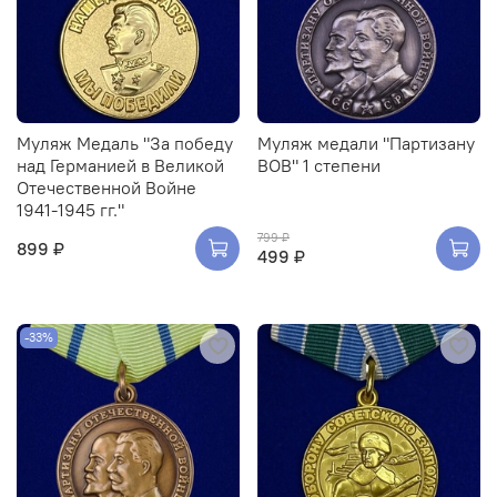
Муляж Медаль "За победу
Муляж медали "Партизану
над Германией в Великой
ВОВ" 1 степени
Отечественной Войне
1941-1945 гг."
799 ₽
899 ₽
499 ₽
-33%