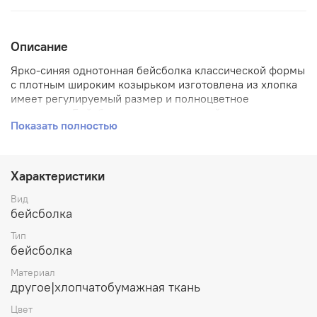
Описание
Ярко-синяя однотонная бейсболка классической формы
с плотным широким козырьком изготовлена из хлопка
имеет регулируемый размер и полноцветное
нанесение. Бейсболка прекрасно подойдет как для
Показать полностью
занятий спортом, так и для повседневного ношения.
Вместе с тем яркая кепка бейсболка спасет не только
от солнца, но и подчеркнет Ваш индивидуальный образ
и стиль.
Характеристики
Материал: Хлопок
Вид
бейсболка
Размер: Регулируемый
Тип
Фасон: Классический
бейсболка
Ярко-синяя однотонная бейсболка
Материал
другое|хлопчатобумажная ткань
Натуральные материалы, регулируемый размер,
Цвет
качественный пошив и более чем доступная цена,