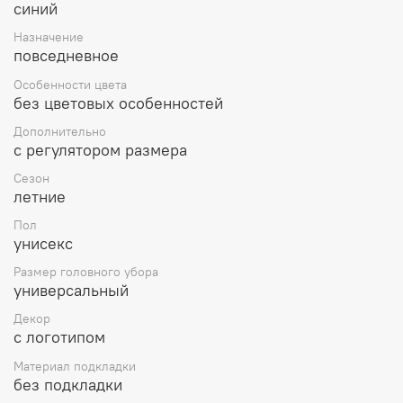
синий
делают приобретение данной бейсболки отличным и
практичным выбором. Бейсболка надежно прослужит
Назначение
Вам долгое время.
повседневное
Надежная и быстрая доставка во все регионы России,
Особенности цвета
так же возможен самовывоз из нашего магазина
без цветовых особенностей
«Особый Случай» в городе Челябинске.
Дополнительно
с регулятором размера
Сезон
летние
Пол
унисекс
Размер головного убора
универсальный
Декор
с логотипом
Материал подкладки
без подкладки