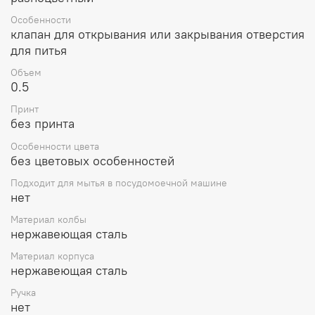
жидкость надолго сохранит свою прохладу, что просто
Особенности
жизненонеобходимо в жару.
клапан для открывания или закрывания отверстия
Корпус изотермической термокружки сделан из нержавеющей
для питья
стали, которая имеет имеет приятный матовый оттенок.
Объем
0.5
Стоящий и полезный подарок для людей, любящих
путешествий!
Принт
без принта
Особенности цвета
без цветовых особенностей
Подходит для мытья в посудомоечной машине
нет
Материал колбы
нержавеющая сталь
Материал корпуса
нержавеющая сталь
Ручка
нет