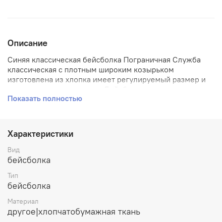
Описание
Синяя классическая бейсболка Пограничная Служба
классическая с плотным широким козырьком
изготовлена из хлопка имеет регулируемый размер и
полноцветное нанесение. Бейсболка прекрасно
Показать полностью
подойдет как для занятий спортом, так и для
повседневного ношения. Вместе с тем яркая кепка
бейсболка спасет не только от солнца, но и подчеркнет
Ваш индивидуальный образ и стиль.
Характеристики
Материал: Хлопок
Вид
бейсболка
Размер: Регулируемый
Тип
Фасон: Классический
бейсболка
Синяя классическая бейсболка Пограничная Служба
Материал
другое|хлопчатобумажная ткань
Натуральные материалы, регулируемый размер,