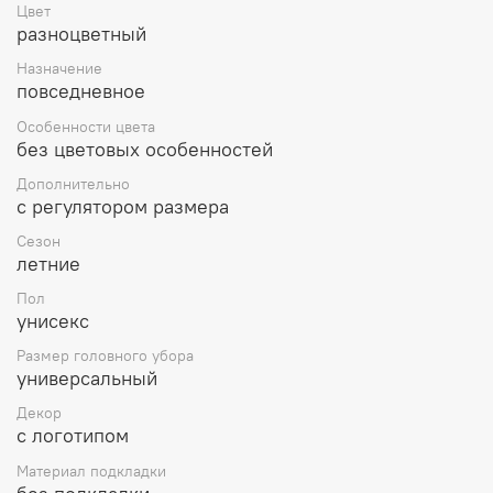
Цвет
качественный пошив и более чем доступная цена,
разноцветный
делают приобретение данной бейсболки отличным и
практичным выбором. Бейсболка надежно прослужит
Назначение
Вам долгое время.
повседневное
Надежная и быстрая доставка во все регионы России,
Особенности цвета
так же возможен самовывоз из нашего магазина
без цветовых особенностей
«Особый Случай» в городе Челябинске.
Дополнительно
с регулятором размера
Сезон
летние
Пол
унисекс
Размер головного убора
универсальный
Декор
с логотипом
Материал подкладки