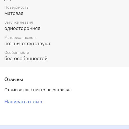
мы доставим его Вам, достаточно сделать заказ на
Поверхность
нашем сайте.
матовая
Заточка лезвия
односторонняя
Материал ножен
ножны отсутствуют
Особенности
без особенностей
Отзывы
Отзывов еще никто не оставлял
Написать отзыв