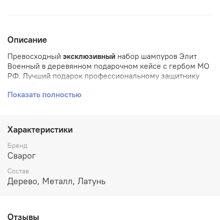
Описание
Превосходный
эксклюзивный
набор шампуров Элит
Военный в деревянном подарочном кейсе с гербом МО
РФ. Лучший подарок профессиональному защитнику
нашей Родины!
Показать полностью
Данный набор содержит все необходимое для
комфортного приготовления шашлыков на свежем
воздухе: качественные прочные шампуры из
Характеристики
нержавеющей стали 5 шт., удобные ручки из венге с
латунными приборами в виде патрона, а также
Бренд
надежные кованые шалычный многофункионнальный
Сварог
нож и вилка для снятия мяса.
Состав
Соберите друзей или семью, возьмите этот набор и
Дерево, Металл, Латунь
отправляйтесь на пикник, чтобы насладиться
ароматным шашлыком и приятным
времяпрепровождением на свежем воздухе.
Отзывы