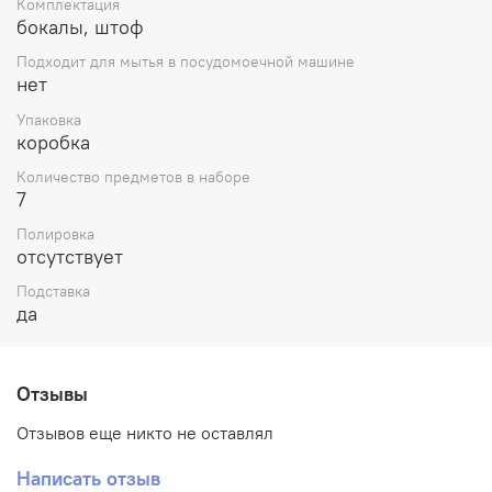
Комплектация
Материал: Стекло, МДФ
бокалы, штоф
Оригинальные подарочные наборы для спиртных
Подходит для мытья в посудомоечной машине
напитков — это достойные, респектабельные, а главное,
нет
практичные и всегда уместные подарки для солидных
людей. Высокое качество изделий и приятные цены
Упаковка
обязательно вас порадуют.
коробка
Количество предметов в наборе
7
Полировка
отсутствует
Подставка
да
Отзывы
Отзывов еще никто не оставлял
Написать отзыв