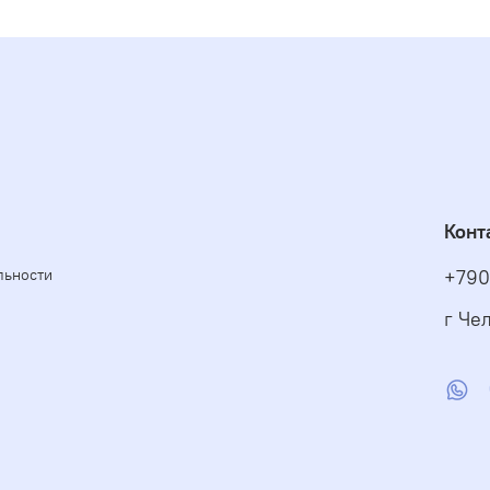
Конт
льности
+790
г Чел