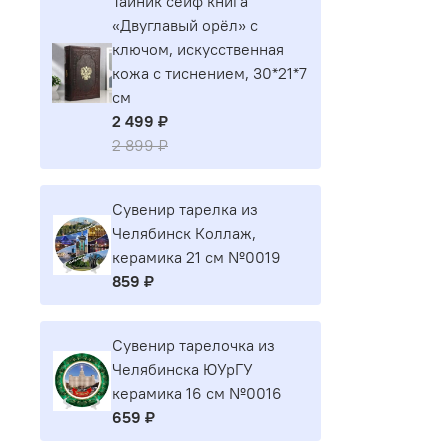
Тайник сейф книга
«Двуглавый орёл» с
ключом, искусственная
кожа с тиснением, 30*21*7
см
2 499 ₽
2 899 ₽
Сувенир тарелка из
Челябинск Коллаж,
керамика 21 см №0019
859 ₽
Сувенир тарелочка из
Челябинска ЮУрГУ
керамика 16 см №0016
659 ₽