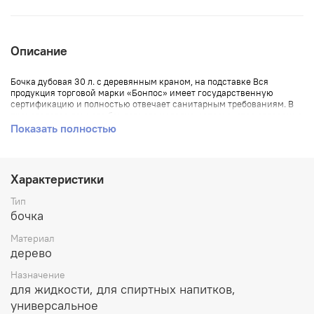
Описание
Бочка дубовая 30 л. с деревянным краном, на подставке Вся
продукция торговой марки «Бонпос» имеет государственную
сертификацию и полностью отвечает санитарным требованиям. В
производстве данного бондарного изделия используется древесина
дуба,возврастом 80-100 лет.
Показать полностью
Винная бочка внутри имеет среднюю степень обжига. Наружная
поверхность отшлифована. Стык между боковой стенкой и дном
обработан воском. Сбоку находится сливное отверстие с
Характеристики
внутренней резьбой в 0,5 дюйма. Заливная горловина расположена
в верхней части предмета и закрывается дубовой заглушкой.
Тип
Размер: 38 х 38 х 50 см.
бочка
Материал: Дуб колотый
Материал
дерево
Вес: 10,200 кг.
Назначение
Возраст дуба: 80-100 лет
для жидкости, для спиртных напитков,
универсальное
Бренд: Бонпос