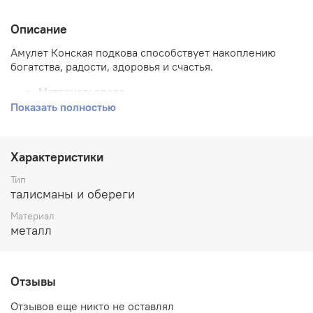
Описание
Амулет Конская подкова способствует накоплению
богатства, радости, здоровья и счастья.
Материал: олово
Показать полностью
Производитель: Россия
Характеристики товара
Характеристики
Ширина: 7см
Тип
Высота: 8см
талисманы и обереги
Материал
Глубина: 0,5см
металл
3
Объём: 0,000028м
Вес: 0,015кг
Отзывы
Отзывов еще никто не оставлял