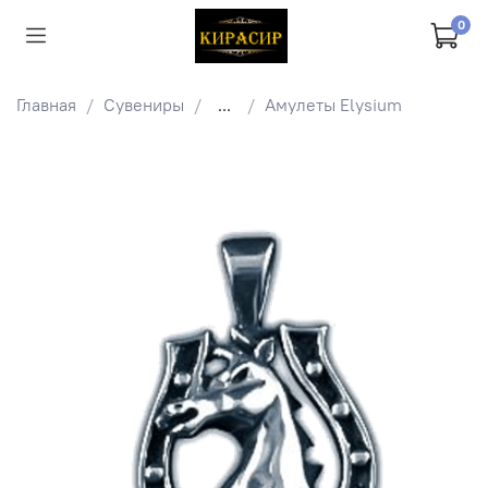
0
Главная
Сувениры
...
Амулеты Elysium