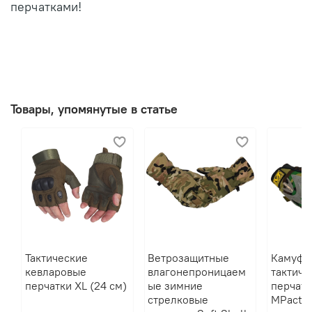
перчатками!
Товары, упомянутые в статье
Тактические
Ветрозащитные
Камуфл
кевларовые
влагонепроницаем
тактиче
перчатки XL (24 см)
ые зимние
перчатк
стрелковые
MPact S