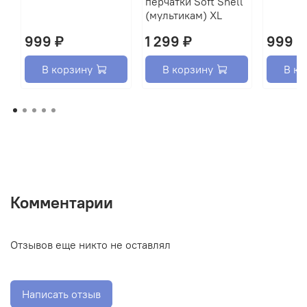
перчатки Soft Shell
(мультикам) XL
999 ₽
1 299 ₽
999 ₽
В корзину
В корзину
В ко
Комментарии
Отзывов еще никто не оставлял
Написать отзыв