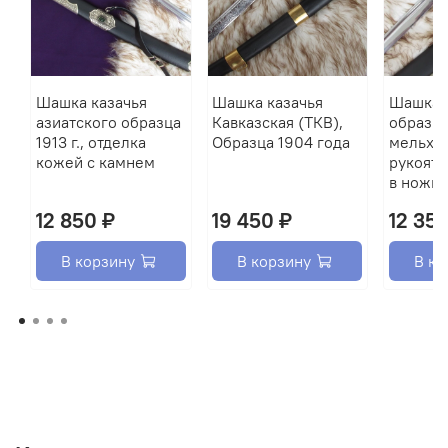
Шашка казачья
Шашка казачья
Шашка 
азиатского образца
Кавказская (ТКВ),
образца 
1913 г., отделка
Образца 1904 года
мельхи
кожей с камнем
рукоять
в ножна
12 850 ₽
19 450 ₽
12 35
В корзину
В корзину
В ко