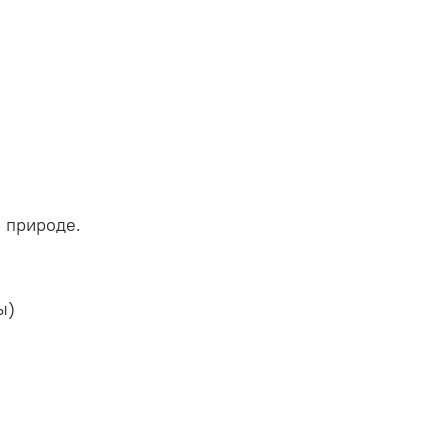
а природе.
ы)