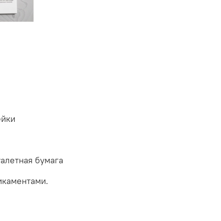
ейки
уалетная бумага
икаментами.