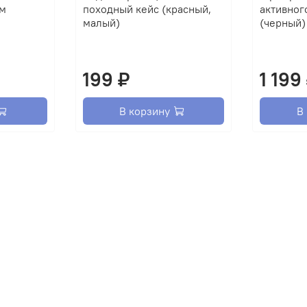
см
походный кейс (красный,
активног
малый)
(черный)
199 ₽
1 199
В корзину
В