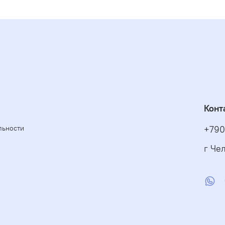
Конт
льности
+790
г Чел